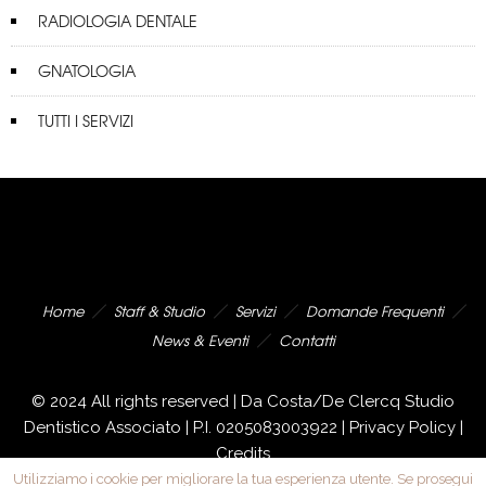
RADIOLOGIA DENTALE
GNATOLOGIA
TUTTI I SERVIZI
Home
Staff & Studio
Servizi
Domande Frequenti
News & Eventi
Contatti
© 2024 All rights reserved | Da Costa/De Clercq Studio
Dentistico Associato | P.I. 0205083003922 |
Privacy Policy
|
Credits
Utilizziamo i cookie per migliorare la tua esperienza utente. Se prosegui