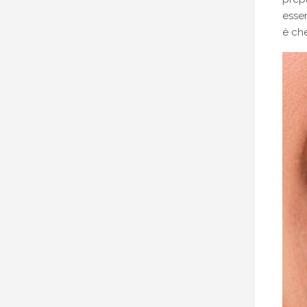
esse
è che