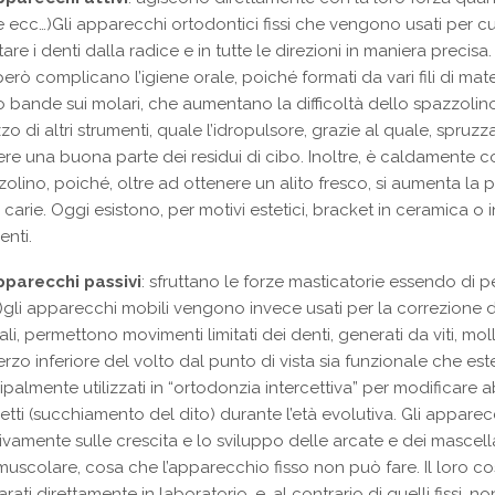
 ecc…)Gli apparecchi ortodontici fissi che vengono usati per cur
are i denti dalla radice e in tutte le direzioni in maniera precisa
però complicano l’igiene orale, poiché formati da vari fili di mate
o bande sui molari, che aumentano la difficoltà dello spazzolino 
lizzo di altri strumenti, quale l’idropulsore, grazie al quale, spruzza
ere una buona parte dei residui di cibo. Inoltre, è caldamente con
olino, poiché, oltre ad ottenere un alito fresco, si aumenta la
 carie. Oggi esistono, per motivi estetici, bracket in ceramica o
enti.
pparecchi passivi
: sfruttano le forze masticatorie essendo di per
gli apparecchi mobili vengono invece usati per la correzione di
ali, permettono movimenti limitati dei denti, generati da viti, m
erzo inferiore del volto dal punto di vista sia funzionale che e
ipalmente utilizzati in “ortodonzia intercettiva” per modificare
etti (succhiamento del dito) durante l’età evolutiva. Gli apparec
ivamente sulle crescita e lo sviluppo delle arcate e dei masce
uscolare, cosa che l’apparecchio fisso non può fare. Il loro co
rati direttamente in laboratorio, e, al contrario di quelli fissi,