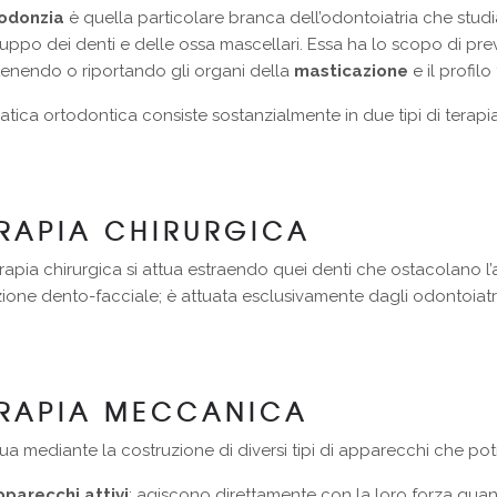
todonzia
è quella particolare branca dell’odontoiatria che studi
luppo dei denti e delle ossa mascellari. Essa ha lo scopo di pre
enendo o riportando gli organi della
masticazione
e il profilo
atica ortodontica consiste sostanzialmente in due tipi di tera
RAPIA CHIRURGICA
rapia chirurgica si attua estraendo quei denti che ostacolano l’al
ione dento-facciale; è attuata esclusivamente dagli odontoiatri
ERAPIA MECCANICA
tua mediante la costruzione di diversi tipi di apparecchi che po
pparecchi attivi
: agiscono direttamente con la loro forza quand