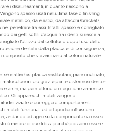
are i disallineamenti, in quanto riescono a
. Vengono spesso usati nell’ultima fase o finishing.
riale metallico, da elastici, da attacchi (bracket),
nel penetrare tra essi. Infatti, spesso è consigliato
ndo dei getti sottili d’acqua fra i denti, si riesce a
sigliato l’utilizzo del collutorio dopo l’uso dello
 protezione dentale dalla placca e, di conseguenza,
 in composito che si avvicinano al colore naturale
 sé inattivi (es. placca vestibolare, piano inclinato,
 malocclusioni più gravi e per le disformosi dento-
olle e archi, ma permettono un riequilibrio armonico
stetico. Gli apparecchi mobili vengono
 abitudini viziate e correggere comportamenti
chi mobili funzionali ed ortopedici influiscono
llari, andando ad agire sulla componente sia ossea
sto è minore di quelli fissi, perché possono essere
 non richiedono una particolare attrezzatura per