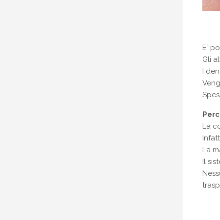
E` po
Gli a
I den
Vengo
Spess
Perc
La co
Infat
La m
Il si
Nessu
trasp