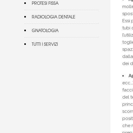
PROTESI FISSA
molle
spost
RADIOLOGIA DENTALE
Essi 
tubi 
GNATOLOGIA
l’uti
togli
TUTTI I SERVIZI
spazz
dalla
dei d
A
ecc…)
facci
del t
princ
scorr
posit
che m
prepa