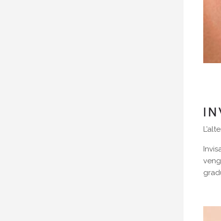
IN
L’alt
Invis
veng
gradu