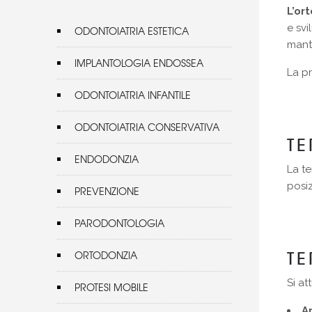
L’or
e svi
ODONTOIATRIA ESTETICA
mant
IMPLANTOLOGIA ENDOSSEA
La pr
ODONTOIATRIA INFANTILE
ODONTOIATRIA CONSERVATIVA
TE
ENDODONZIA
La te
posiz
PREVENZIONE
PARODONTOLOGIA
T
ORTODONZIA
Si at
PROTESI MOBILE
A