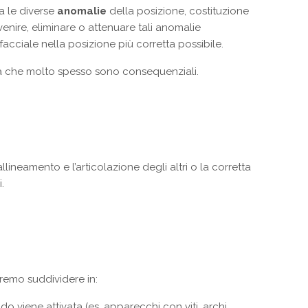
a le diverse
anomalie
della posizione, costituzione
venire, eliminare o attenuare tali anomalie
 facciale nella posizione più corretta possibile.
pia che molto spesso sono consequenziali.
lineamento e l’articolazione degli altri o la corretta
.
tremo suddividere in:
o viene attivata (es. apparecchi con viti, archi,