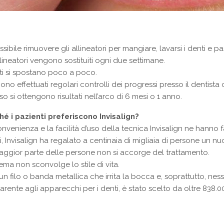
ssibile rimuovere gli allineatori per mangiare, lavarsi i denti e pas
llineatori vengono sostituiti ogni due settimane.
ti si spostano poco a poco.
no effettuati regolari controlli dei progressi presso il dentista 
o si ottengono risultati nell’arco di 6 mesi o 1 anno.
hé i pazienti preferiscono Invisalign?
nvenienza e la facilità d’uso della tecnica Invisalign ne hanno 
ti, Invisalign ha regalato a centinaia di migliaia di persone un nu
aggior parte delle persone non si accorge del trattamento.
stema non sconvolge lo stile di vita.
n filo o banda metallica che irrita la bocca e, soprattutto, nessu
arente agli apparecchi per i denti, è stato scelto da oltre 838